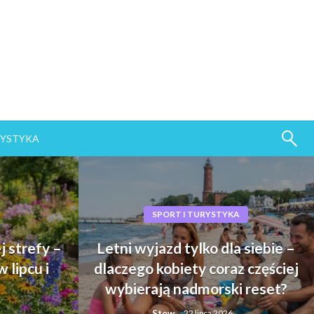
RYSTYKA
SPORT I TURYSTYKA
j strefy –
Letni wyjazd tylko dla siebie –
 lipcu i
dlaczego kobiety coraz częściej
wybierają nadmorski reset?
Stow
22 lipca 2026