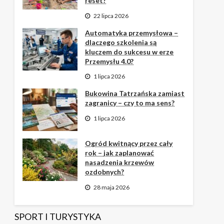
reset?
22 lipca 2026
Automatyka przemysłowa –
dlaczego szkolenia są
kluczem do sukcesu w erze
Przemysłu 4.0?
1 lipca 2026
Bukowina Tatrzańska zamiast
zagranicy – czy to ma sens?
1 lipca 2026
Ogród kwitnący przez cały
rok – jak zaplanować
nasadzenia krzewów
ozdobnych?
28 maja 2026
SPORT I TURYSTYKA