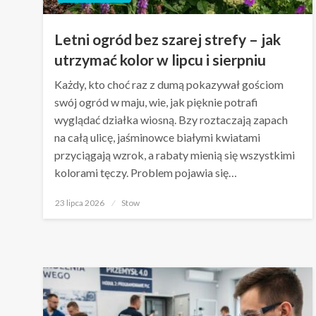
Letni ogród bez szarej strefy – jak
utrzymać kolor w lipcu i sierpniu
Każdy, kto choć raz z dumą pokazywał gościom
swój ogród w maju, wie, jak pięknie potrafi
wyglądać działka wiosną. Bzy roztaczają zapach
na całą ulicę, jaśminowce białymi kwiatami
przyciągają wzrok, a rabaty mienią się wszystkimi
kolorami tęczy. Problem pojawia się…
Opublikowane
23 lipca 2026
Stow
w