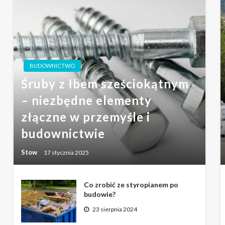
BUDOWNICTWO
Śruby z łbem sześciokątnym
– niezbędne elementy
złączne w przemyśle i
budownictwie
Stow
17 stycznia 2025
Co zrobić ze styropianem po
budowie?
23 sierpnia 2024