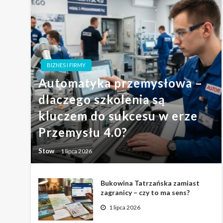
BIZNES I FIRMY
Automatyka przemysłowa –
dlaczego szkolenia są
kluczem do sukcesu w erze
Przemysłu 4.0?
Stow
1 lipca 2026
Bukowina Tatrzańska zamiast
zagranicy – czy to ma sens?
1 lipca 2026