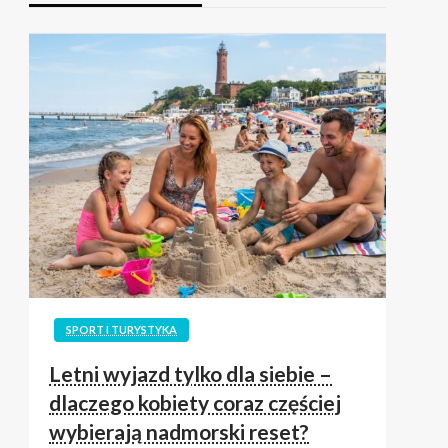
SPORT I TURYSTYKA
Letni wyjazd tylko dla siebie –
dlaczego kobiety coraz częściej
wybierają nadmorski reset?