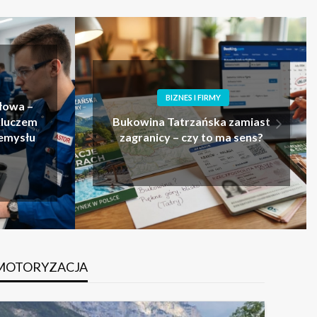
BIZNES I FIRMY
Ogród kwitnący przez cały rok
zamiast
– jak zaplanować nasadzenia
 sens?
krzewów ozdobnych?
MOTORYZACJA