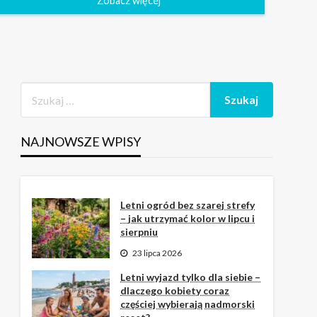
Zobacz więcej
NAJNOWSZE WPISY
Letni ogród bez szarej strefy
– jak utrzymać kolor w lipcu i
sierpniu
23 lipca 2026
Letni wyjazd tylko dla siebie –
dlaczego kobiety coraz
częściej wybierają nadmorski