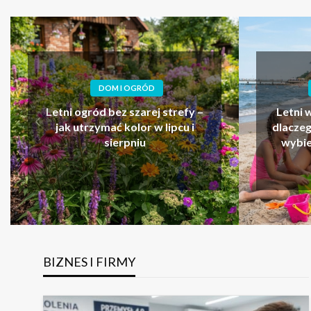
SPORT I TURYSTYKA
Autom
Letni wyjazd tylko dla siebie –
dlacze
dlaczego kobiety coraz częściej
do su
wybierają nadmorski reset?
BIZNES I FIRMY