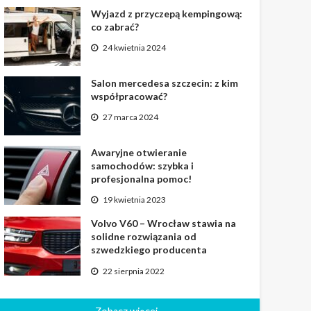
Wyjazd z przyczepą kempingową:
co zabrać?
24 kwietnia 2024
Salon mercedesa szczecin: z kim
współpracować?
27 marca 2024
Awaryjne otwieranie
samochodów: szybka i
profesjonalna pomoc!
19 kwietnia 2023
Volvo V60 – Wrocław stawia na
solidne rozwiązania od
szwedzkiego producenta
22 sierpnia 2022