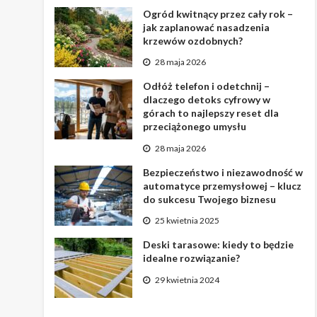
Ogród kwitnący przez cały rok –
jak zaplanować nasadzenia
krzewów ozdobnych?
28 maja 2026
Odłóż telefon i odetchnij –
dlaczego detoks cyfrowy w
górach to najlepszy reset dla
przeciążonego umysłu
28 maja 2026
Bezpieczeństwo i niezawodność w
automatyce przemysłowej – klucz
do sukcesu Twojego biznesu
25 kwietnia 2025
Deski tarasowe: kiedy to będzie
idealne rozwiązanie?
29 kwietnia 2024