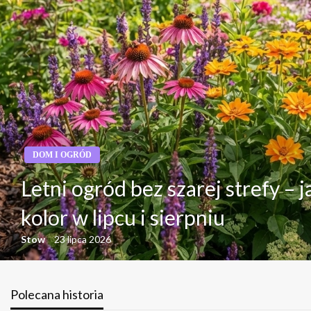
SPORT I TURYSTYKA
Letni wyjazd tylko dla siebie – 
kobiety coraz częściej wybieraj
reset?
Stow
22 lipca 2026
Polecana historia