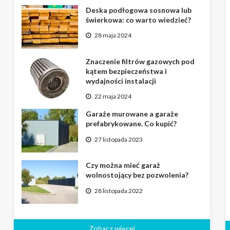
Deska podłogowa sosnowa lub
świerkowa: co warto wiedzieć?
28 maja 2024
Znaczenie filtrów gazowych pod
kątem bezpieczeństwa i
wydajności instalacji
22 maja 2024
Garaże murowane a garaże
prefabrykowane. Co kupić?
27 listopada 2023
Czy można mieć garaż
wolnostojący bez pozwolenia?
28 listopada 2022
Zobacz więcej