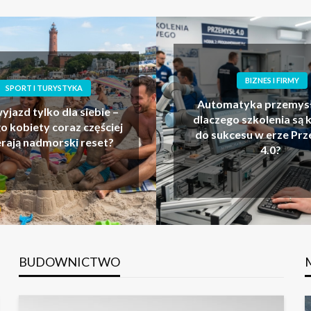
BIZNES I FIRMY
BIZNES I FIRMY
atyka przemysłowa –
go szkolenia są kluczem
Bukowina Tatrzańska 
kcesu w erze Przemysłu
zagranicy – czy to ma
4.0?
BUDOWNICTWO