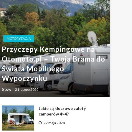
MOTORYZACJA
Przyczepy Kempingowe na
Otomoto.pl – Twoja Brama do
Świata Mobilnego
Wypoczynku
Stow
21 lutego 2025
Jakie są kluczowe zalety
camperów 4×4?
22 maja 2024