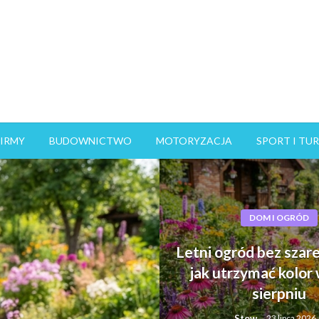
FIRMY
BUDOWNICTWO
MOTORYZACJA
SPORT I TU
DOM I OGRÓD
Letni ogród bez szare
jak utrzymać kolor w
sierpniu
Stow
23 lipca 2026