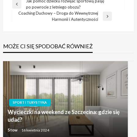
Nawigacja
Jak pomóc dziecku rozwijać sportową pasję
Poprzedni
po powrocie z letniego obozu?
wpisu
wpis
Coaching Duchowy – Droga do Wewnętrznej
Następny
Harmonii i Autentyczności
wpis
MOŻE CI SIĘ SPODOBAĆ RÓWNIEŻ
SPORT I TURYSTYKA
Wycieczki na weekend ze Szczecina: gdzie się
udać?
Stow
16 kwietnia 2024