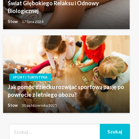
Świat Głębokiego Relaksu i Odnowy
Biologicznej
Stow
17 lipca 2024
SPORT I TURYSTYKA
Jak pomóc dziecku rozwijać sportową pasję po
powrocie z letniego obozu?
Stow
30 października 2025