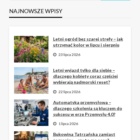
NAJNOWSZE WPISY
Letni ogród bez szarej strefy – jak
utrzymać kolor w lipcu i sierpniu
23 lipca 2026
Letni wyjazd tylko dla siebie –
dlaczego kobiety coraz częściej
wybierają nadmorski reset?
22 lipca 2026
Automatyka przemysłowa –
dlaczego szkolenia są kluczem do
sukcesu w erze Przemysłu 4.0?
1 lipca 2026
Bukowina Tatrzańska zamiast