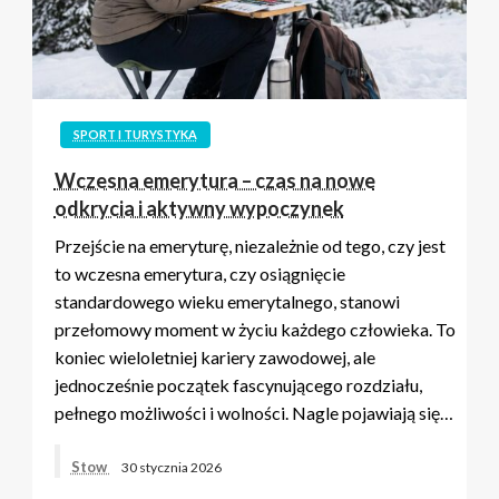
SPORT I TURYSTYKA
Wczesna emerytura – czas na nowe
odkrycia i aktywny wypoczynek
Przejście na emeryturę, niezależnie od tego, czy jest
to wczesna emerytura, czy osiągnięcie
standardowego wieku emerytalnego, stanowi
przełomowy moment w życiu każdego człowieka. To
koniec wieloletniej kariery zawodowej, ale
jednocześnie początek fascynującego rozdziału,
pełnego możliwości i wolności. Nagle pojawiają się…
Stow
30 stycznia 2026