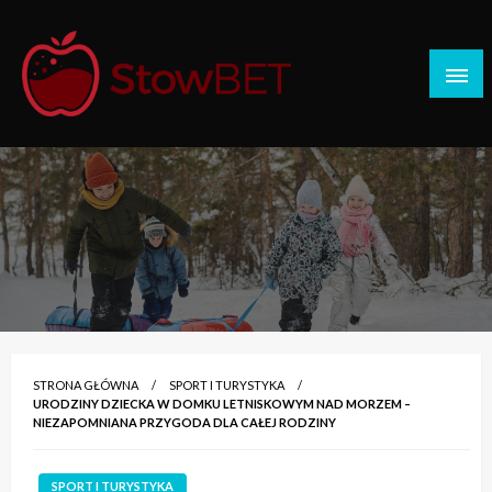
Skip
to
content
Stow BET
STRONA GŁÓWNA
SPORT I TURYSTYKA
URODZINY DZIECKA W DOMKU LETNISKOWYM NAD MORZEM –
NIEZAPOMNIANA PRZYGODA DLA CAŁEJ RODZINY
SPORT I TURYSTYKA