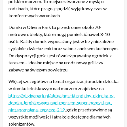
polskim morzem. To miejsce stworzone z myślą o
rodzinach, które pragną spędzić wyjątkowy czas w
komfortowych warunkach.
Domki w Olivina Park to przestronne, około 70-
metrowe obiekty, które mogą pomieścić nawet 8-10
osób. Każdy domek wyposażony jest w trzy niezależne
sypialnie, dwie łazienki oraz salon z aneksem kuchennym.
Do dyspozycji gości jest również prywatny ogródek z
tarasem – idealne miejsce na urodzinowy grill czy
zabawę na świeżym powietrzu.
Więcej szczegółów na temat organizacji urodzin dziecka
w domku letniskowym nad morzem znajdziesz na
https://olivinapark.pl/aktualnosci/urodziny-dziecka-w-
domku-letniskowym-nad-morzem-super-pomysl-na-
niezapomniana-impreze-219
, gdzie przedstawione są
wszystkie możliwości i atrakcje dostępne dla małych
solenizantów.