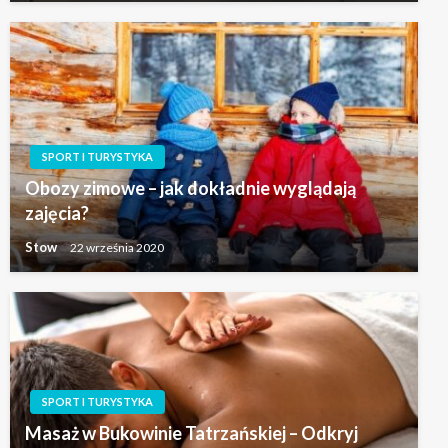
SPORT I TURYSTYKA
Obozy zimowe – jak dokładnie wyglądają
zajęcia?
Stow
22 września 2020
SPORT I TURYSTYKA
Masaż w Bukowinie Tatrzańskiej – Odkryj