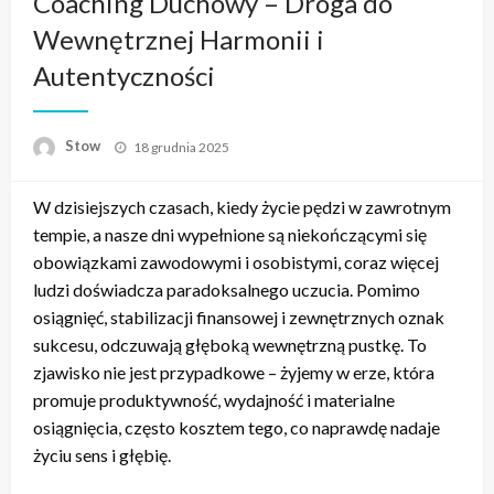
Coaching Duchowy – Droga do
Wewnętrznej Harmonii i
Autentyczności
Opublikowane
Stow
18 grudnia 2025
w
W dzisiejszych czasach, kiedy życie pędzi w zawrotnym
tempie, a nasze dni wypełnione są niekończącymi się
obowiązkami zawodowymi i osobistymi, coraz więcej
ludzi doświadcza paradoksalnego uczucia. Pomimo
osiągnięć, stabilizacji finansowej i zewnętrznych oznak
sukcesu, odczuwają głęboką wewnętrzną pustkę. To
zjawisko nie jest przypadkowe – żyjemy w erze, która
promuje produktywność, wydajność i materialne
osiągnięcia, często kosztem tego, co naprawdę nadaje
życiu sens i głębię.