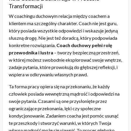
Transformacji
W coachingu duchowym relacja między coachem a
klientem ma szczególny charakter. Coach nie jest guru,
który posiada wszystkie odpowiedzi i wskazuje jedyną
słuszną drogę. Nie jest też doradcą, który podpowiada
konkretne rozwiązania.
Coach duchowy pełni rolę
przewodnika i lustra
– tworzy bezpieczną przestrzeń,
w której możesz swobodnie eksplorować swoje wnętrze,
zadaje pytania, które prowokują do głębszej refleksji, i
wspiera w odkrywaniu własnych prawd.
Ta forma pracy opiera się na przekonaniu, że każdy
człowiek posiada wewnętrzną mądrość i odpowiedzi na
swoje pytania. Czasami są one przysłonięte przez
ograniczające przekonania, lęki czy społeczne
kondycjonowanie. Zadaniem coacha jest pomóc usunąć
te przeszkody i stworzyć warunki, w których Twoja
własna mądrość może się ujawnić. To proces głęboko