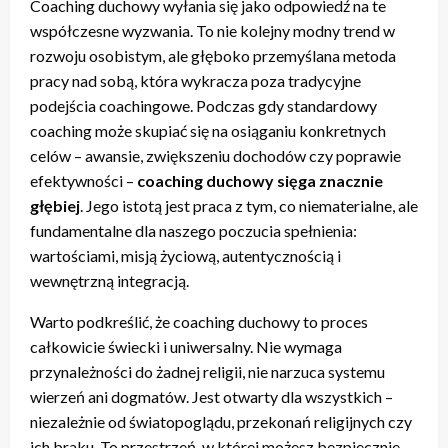
Coaching duchowy wyłania się jako odpowiedź na te
współczesne wyzwania. To nie kolejny modny trend w
rozwoju osobistym, ale głęboko przemyślana metoda
pracy nad sobą, która wykracza poza tradycyjne
podejścia coachingowe. Podczas gdy standardowy
coaching może skupiać się na osiąganiu konkretnych
celów – awansie, zwiększeniu dochodów czy poprawie
efektywności –
coaching duchowy sięga znacznie
głębiej
. Jego istotą jest praca z tym, co niematerialne, ale
fundamentalne dla naszego poczucia spełnienia:
wartościami, misją życiową, autentycznością i
wewnętrzną integracją.
Warto podkreślić, że coaching duchowy to proces
całkowicie świecki i uniwersalny. Nie wymaga
przynależności do żadnej religii, nie narzuca systemu
wierzeń ani dogmatów. Jest otwarty dla wszystkich –
niezależnie od światopoglądu, przekonań religijnych czy
ich braku. To przestrzeń, w której możesz bezpiecznie