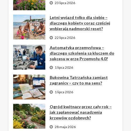
23 lipca 2026
Letni wyjazd tylko dla siebie –
dlaczego kobiety coraz częściej
wybierają nadmorski reset?
22 lipca 2026
Automatyka przemysłowa –
dlaczego szkolenia są kluczem do
sukcesu w erze Przemysłu 4.0?
1 lipca 2026
Bukowina Tatrzańska zamiast
zagranicy – czy to ma sens?
1 lipca 2026
Ogród kwitnący przez cały rok –
jak zaplanować nasadzenia
krzewów ozdobnych?
28 maja 2026