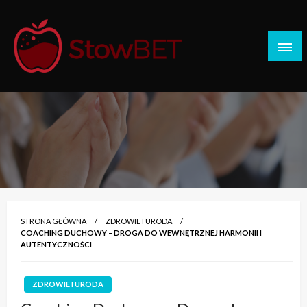
Skip
to
content
Stow BET
STRONA GŁÓWNA
ZDROWIE I URODA
COACHING DUCHOWY – DROGA DO WEWNĘTRZNEJ HARMONII I
AUTENTYCZNOŚCI
ZDROWIE I URODA