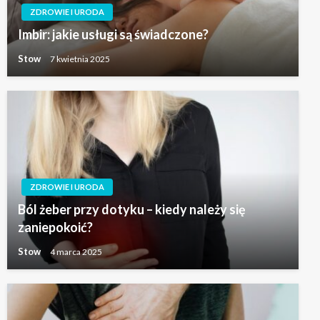
ZDROWIE I URODA
Imbir: jakie usługi są świadczone?
Stow
7 kwietnia 2025
ZDROWIE I URODA
Ból żeber przy dotyku – kiedy należy się
zaniepokoić?
Stow
4 marca 2025