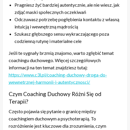
Pragniesz żyć bardziej autentycznie, ale nie wiesz, jak
zdjąć maski społecznych oczekiwań
Odczuwasz potrzebę pogłębienia kontaktu z własną
intuicją i wewnętrzną mądrością
Szukasz głębszego sensu wykraczającego poza
codzienną rutynę i materialne cele
Jeśli te sygnały brzmią znajomo, warto zgłębić temat
coachingu duchowego. Więcej szczegółowych
informacji na ten temat znajdziesz tutaj:
https://www.c3l.pl/coaching-duchowy-droga-do-
wewnetrznej-harmonii-i-autentycznosci/
Czym Coaching Duchowy Różni Się od
Terapii?
Często pojawia się pytanie o granicę między
coachingiem duchowym a psychoterapią. To
rozróżnienie jest kluczowe dla zrozumienia, czym