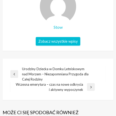
Stow
Zobacz wszystkie wpisy
Nawigacja
Urodziny Dziecka w Domku Letniskowym
nad Morzem – Niezapomniana Przygoda dla
wpisu
Poprzedni
Całej Rodziny
wpis
Wczesna emerytura – czas na nowe odkrycia
Następny
i aktywny wypoczynek
wpis
MOŻE CI SIĘ SPODOBAĆ RÓWNIEŻ