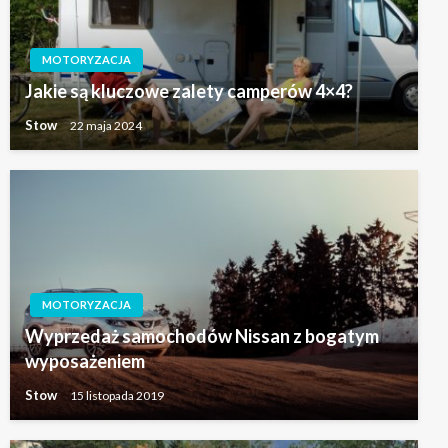
MOTORYZACJA
Jakie są kluczowe zalety camperów 4×4?
Stow
22 maja 2024
MOTORYZACJA
Wyprzedaż samochodów Nissan z bogatym
wyposażeniem
Stow
15 listopada 2019