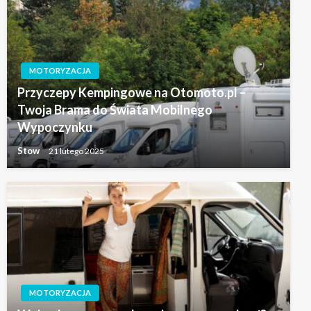
MOTORYZACJA
Przyczepy Kempingowe na Otomoto.pl –
Twoja Brama do Świata Mobilnego
Wypoczynku
Stow
21 lutego 2025
MOTORYZACJA