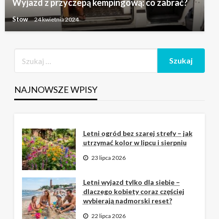
Wyjazd z przyczepą kempingową: co zabrać?
Stow
24 kwietnia 2024
NAJNOWSZE WPISY
Letni ogród bez szarej strefy – jak
utrzymać kolor w lipcu i sierpniu
23 lipca 2026
Letni wyjazd tylko dla siebie –
dlaczego kobiety coraz częściej
wybierają nadmorski reset?
22 lipca 2026