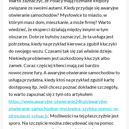
Warto zaznaczyć, że Polacy mają rozmaite kłopoty
związane ze swoimi autami. Kiedy przydaje się awaryjne
otwieranie samochodów? Mysłowice to miasto, w
którym masz dom, mieszkanie, a może firmę? Warto
wiedzieć, że eksperci działają między innymi w tym
obszarze. Dobrze byłoby zaznaczyć, że ta usługa jest
potrzebna, kiedy na przykład kierowca zgubił kluczyki
do swojego wozu. Czasami tak się zaś właśnie dzieje.
Niekiedy problemem jest uszkodzony kluczyk albo
zamek. Coraz częściej klienci mają zaś bardzo
nowoczesne fury. A awaryjne otwieranie samochodów to
usługa przydatna, kiedy ktoś na przykład zgubił kartę
dostępową itp. Jeśli chcesz poznać dokładne szczegóły,
to warto zapoznać się z tym oto artykułem
https://www.awaryjne-otwieranie24h.pl/awaryjne-
otwieranie-samochodow-myslowice-szybka-pomoc-w-
stresujacej-sytuacji/
. Możliwości na tej płaszczyźnie jest
sporo. Na szczęście można zdecydować się na pomoc