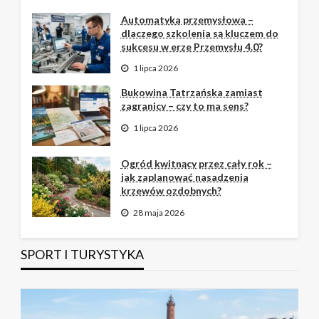
Automatyka przemysłowa –
dlaczego szkolenia są kluczem do
sukcesu w erze Przemysłu 4.0?
1 lipca 2026
Bukowina Tatrzańska zamiast
zagranicy – czy to ma sens?
1 lipca 2026
Ogród kwitnący przez cały rok –
jak zaplanować nasadzenia
krzewów ozdobnych?
28 maja 2026
SPORT I TURYSTYKA