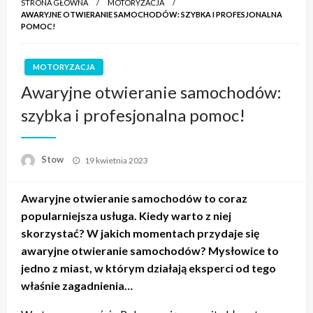
STRONA GŁÓWNA
MOTORYZACJA
AWARYJNE OTWIERANIE SAMOCHODÓW: SZYBKA I PROFESJONALNA
POMOC!
MOTORYZACJA
Awaryjne otwieranie samochodów:
szybka i profesjonalna pomoc!
Opublikowane
Stow
19 kwietnia 2023
w
Awaryjne otwieranie samochodów to coraz
popularniejsza usługa. Kiedy warto z niej
skorzystać? W jakich momentach przydaje się
awaryjne otwieranie samochodów? Mysłowice to
jedno z miast, w którym działają eksperci od tego
właśnie zagadnienia…