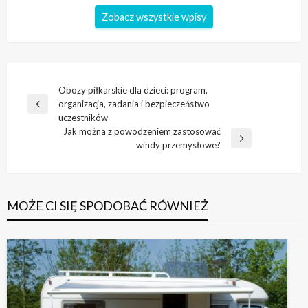
Zobacz wszystkie wpisy
Nawigacja
Obozy piłkarskie dla dzieci: program,
organizacja, zadania i bezpieczeństwo
wpisu
Poprzedni
uczestników
wpis
Jak można z powodzeniem zastosować
Następny
windy przemysłowe?
wpis
MOŻE CI SIĘ SPODOBAĆ RÓWNIEŻ