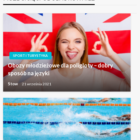
SPORT I TURYSTYKA
Obozy młodzieżowe dla poligloty – dobry
sposób na języki
Stow
21 września 2021