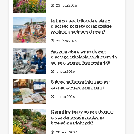
23 lipca 2026
Letni wyjazd tylko dla siebie –
dlaczego kobiety coraz częściej
wybierają nadmorski reset?
22 lipca 2026
Automatyka przemysłowa –
dlaczego szkolenia są kluczem do
sukcesu w erze Przemysłu 4.0?
1 lipca 2026
Bukowina Tatrzańska zamiast
zagranicy – czy to ma sens?
1 lipca 2026
Ogród kwitnący przez cały rok –
jak zaplanować nasadzenia
krzewów ozdobnych?
28 maja 2026